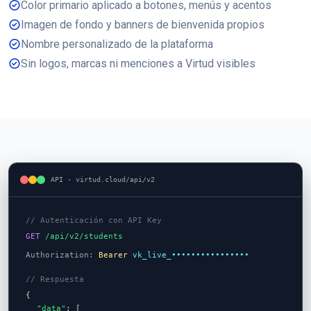
Color primario aplicado a botones, menús y acentos
Imagen de fondo y banners de bienvenida propios
Nombre personalizado de la plataforma
Sin logos, marcas ni menciones a Virtud visibles
API · virtud.cloud/api/v2
// Autenticación con API Key
GET
/api/v2/students
Authorization:
Bearer
vk_live_••••••••••••••••
// Respuesta
{
"data"
: [