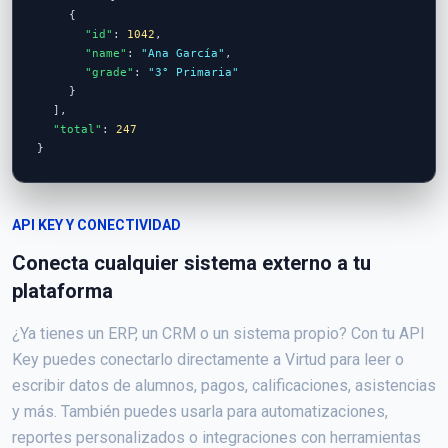
{
"id"
:
1042
,
"name"
:
"Ana García"
,
"grade"
:
"3° Primaria"
}
],
"total"
:
247
}
API KEY Y CONECTIVIDAD
Conecta cualquier sistema externo a tu
plataforma
¿Ya tienes un ERP, un CRM o un sistema propio? Con tu API
Key puedes conectarlo directamente a Virtud para leer o
escribir datos de alumnos, pagos, calificaciones, asistencias
y más. También puedes usarla para automatizaciones,
reportes personalizados o integraciones con herramientas