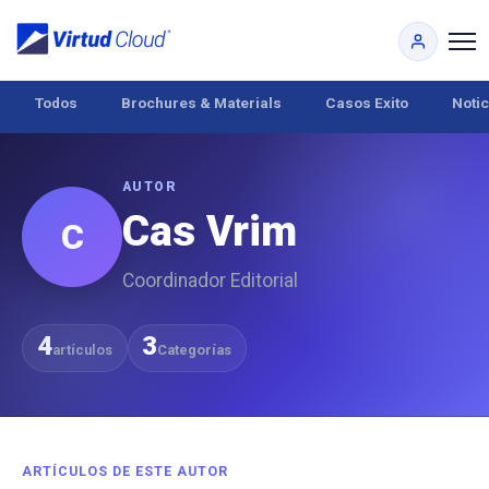
Todos
Brochures & Materials
Casos Exito
Notic
AUTOR
Cas Vrim
C
Coordinador Editorial
4
3
artículos
Categorías
ARTÍCULOS DE ESTE AUTOR